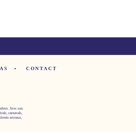
AS
CONTACT
embres. Avec son
ivals, carnavals,
férents niveaux,