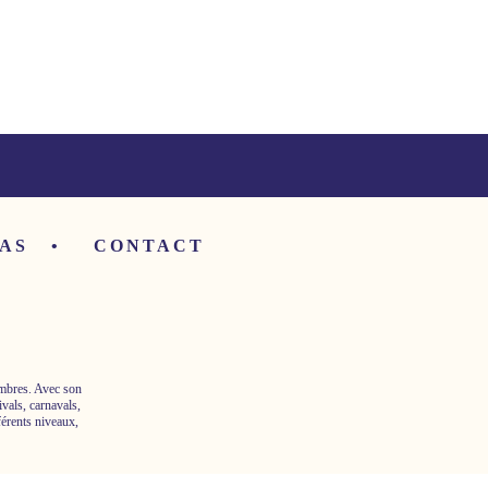
AS
CONTACT
embres. Avec son
ivals, carnavals,
férents niveaux,