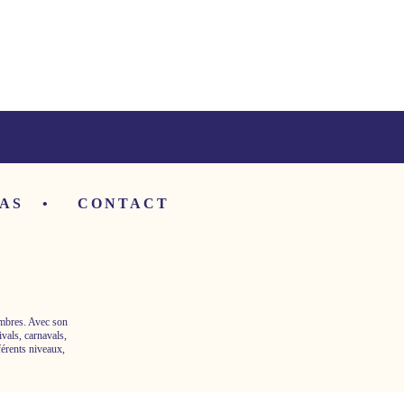
AS
CONTACT
embres. Avec son
ivals, carnavals,
férents niveaux,